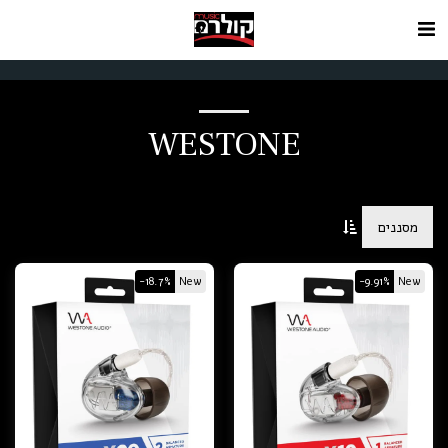
WESTONE
מסננים
-18.7%
New
-9.91%
New